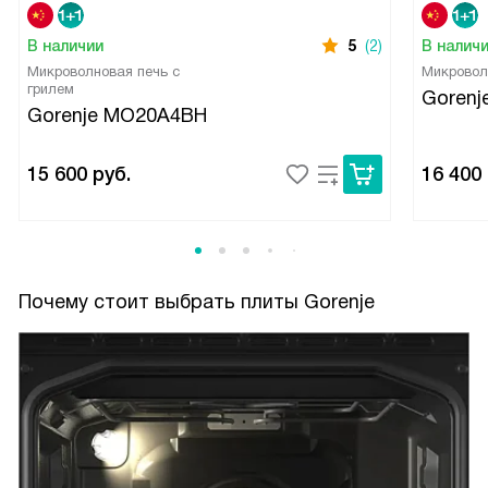
В наличии
5
(2)
В налич
Микроволновая печь с
Микровол
грилем
Goren
Gorenje MO20A4BH
15 600
руб.
16 400
Почему стоит выбрать плиты Gorenje