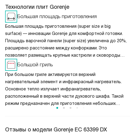
Технологии плит Gorenje
Большая площадь приготовления
Большая площадь приготовления (super size и big
surface) — инновации Gorenje для комфортной готовки.
Площадь варочной панели (super size) увеличена до 20%,
расширено расстояние между конфорками. Это
позволяет размещать крупные кастрюли и сковороды
одновременно, не мешая друг другу. Чугунные решётки
Большой гриль
обеспечивают устойчивость посуды при перемещении.
При большом гриле активируются верхний
Конструкция (super size) в духовках предлагает
нагревательный элемент и инфракрасный нагреватель.
увеличенную камеру и противни макси-формата. Полная
Основное тепло излучает инфранагреватель,
ширина духовки используется эффективно, а равномерная
расположенный в верхней части духового шкафа. Такой
циркуляция воздуха гарантирует идеальное пропекание
режим предназначен для приготовления небольших
блюд на всех уровнях.
кусков мяса, например, стейков, шницелей, колбасок,
а также для запекания бутербродов и тостов.
Отзывы о модели Gorenje EC 63399 DX