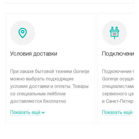
Условия доставки
Подключение 
При заказе бытовой техники Gorenje
Подключение бы
можно выбрать подходящие
Gorenje осущест
условия доставки и оплаты. Товары
специалистами 
со специальным лейблом
сервисного цент
доставляются бесплатно
и Санкт-Петербу
по Москве в пределах МКАД
со специальным
Показать ещё
Показать ещё
до подъезда, выезд за МКАД
подключается б
оплачивается дополнительно.
на готовые комм
Товар со статусом в наличии может
мастера за МКА
быть отгружен покупателю
за дополнительн