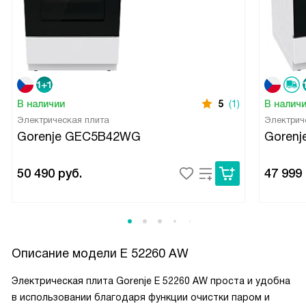
В наличии
5
(1)
В налич
Электрическая плита
Электрич
Gorenje GEC5B42WG
Goren
50 490
руб.
47 999
Описание модели
E 52260 AW
Электрическая плита Gorenje E 52260 AW проста и удобна
в использовании благодаря функции очистки паром и