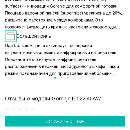
surface) — инновации Gorenje для комфортной готовки.
Площадь варочной панели (super size) увеличена до 20%,
расширено расстояние между конфорками. Это
позволяет размещать крупные кастрюли и сковороды
одновременно, не мешая друг другу. Чугунные решётки
Большой гриль
обеспечивают устойчивость посуды при перемещении.
При большом гриле активируются верхний
Конструкция (super size) в духовках предлагает
нагревательный элемент и инфракрасный нагреватель.
увеличенную камеру и противни макси-формата. Полная
Основное тепло излучает инфранагреватель,
ширина духовки используется эффективно, а равномерная
расположенный в верхней части духового шкафа. Такой
циркуляция воздуха гарантирует идеальное пропекание
режим предназначен для приготовления небольших
блюд на всех уровнях.
кусков мяса, например, стейков, шницелей, колбасок,
а также для запекания бутербродов и тостов.
Отзывы о модели Gorenje E 52260 AW
ОСТАВИТЬ ОТЗЫВ