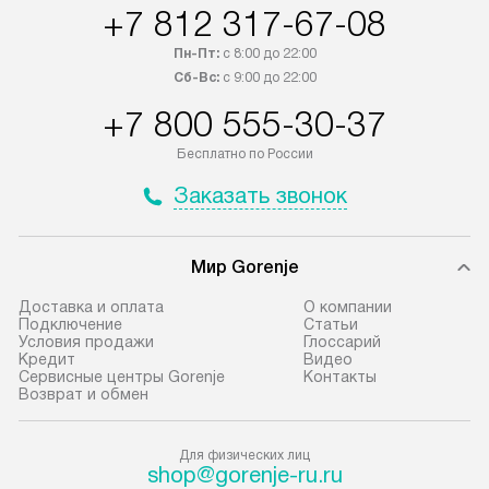
+7 812 317-67-08
регионы осуществляется через
подключения к 
транспортную компанию. После
и канализации в
Пн-Пт:
с 8:00 до 22:00
100% предоплаты наша компания
от категории те
Сб-Вс:
с 9:00 до 22:00
бесплатно доставляет заказ
дополнительных 
+7 800 555-30-37
до представительства
определяется со
транспортной компании в городе
который можно 
Бесплатно по России
Москва. Пожалуйста, уточняйте
на нашем сайте 
Заказать звонок
условия доставки у менеджера при
«Подключение».
оформлении заказа.
Стандартная уст
Мир Gorenje
В оговоренный день служба
снятие упаковки
доставки доставит упакованный
и транспортиров
Доставка и оплата
О компании
прибор до подъезда. Если
при необходимо
Подключение
Cтатьи
Условия продажи
Глоссарий
требуется переместить прибор
отдельных часте
Кредит
Видео
до двери квартиры или до места
монтируется в у
Сервисные центры Gorenje
Контакты
Возврат и обмен
установки, пожалуйста,
или на заранее 
предварительно согласуйте это
место с проверк
с менеджером. За данную услугу
а затем подключ
Для физических лиц
shop@gorenje-ru.ru
взимается дополнительная плата.
к существующим