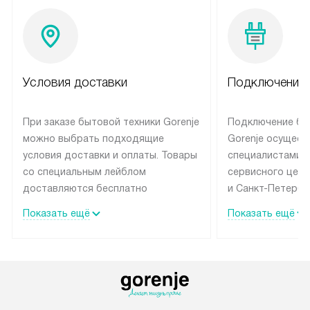
Условия доставки
Подключение 
При заказе бытовой техники Gorenje
Подключение бы
можно выбрать подходящие
Gorenje осущест
условия доставки и оплаты. Товары
специалистами 
со специальным лейблом
сервисного цент
доставляются бесплатно
и Санкт-Петербу
по Москве в пределах МКАД
со специальным
Показать ещё
Показать ещё
до подъезда, выезд за МКАД
подключается б
оплачивается дополнительно.
на готовые комм
Товар со статусом в наличии может
мастера за МКА
быть отгружен покупателю
за дополнительн
в течение трех дней. Доставка
коммуникации п
в Санкт-Петербург и другие
наличие установ