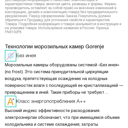
достоверную информацию о свойствах, комплектации и
характеристиках товара, включая цвета, размеры и формы. Фирма-
производитель оставляет за собой право на внесение изменений в
конструкцию, дизайн и комплектацию товара без предварительного
уведомления. Перед оформлением Заказа Покупатель должен
обратиться к Продавцу для уточнения свойств и характеристик
Товара. Подробная информация о товаре указывается в инструкции и
на упаковке товара. Используемое название в России: Горенье
FN6192PX
Технологии морозильных камер Gorenje
Без инея
Морозильные камеры оборудованы системой «Без инея»
(no frost). Это система принудительной циркуляции
воздуха, препятствующая осаждению на холодных
поверхностях влаги с последующей ее кристаллизацией —
превращением в иней. Такие приборы не требуют
периодического размораживания. При этом
Класс энергопотребления А++
подразумевается, что модель эксплуатируется
Высокий индекс эффективности расходования
в нормальном режиме. Если же дверцу агрегата подолгу
электроэнергии обозначает, что при имеющемся объеме
держать распахнутой при каждом открытии, испаритель
холодильника и системе охлаждения, затраты
все-таки может обледенеть. В таком случае