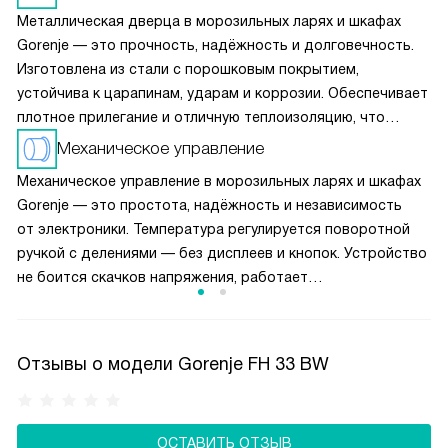
Металлическая дверца в морозильных ларях и шкафах
Gorenje — это прочность, надёжность и долговечность.
Изготовлена из стали с порошковым покрытием,
устойчива к царапинам, ударам и коррозии. Обеспечивает
плотное прилегание и отличную теплоизоляцию, что
снижает энергопотребление. В ларях дверца часто
Механическое управление
с газлифтом — открывается плавно и фиксируется
Механическое управление в морозильных ларях и шкафах
в верхнем положении. В шкафах — оснащена удобной
Gorenje — это простота, надёжность и независимость
ручкой и надёжными петлями. Легко моется, не впитывает
от электроники. Температура регулируется поворотной
запахи. Подходит для гаража, подвала, дачи —
ручкой с делениями — без дисплеев и кнопок. Устройство
выдерживает перепады температур и влажности.
не боится скачков напряжения, работает
в неотапливаемых помещениях и легко ремонтируется.
Идеально для дачи, гаража или подвала. Нет сложных
настроек — выставил нужный режим и забыл.
Отзывы о модели Gorenje FH 33 BW
Энергопотребление ниже, чем у моделей с электроникой.
Встроенный термостат поддерживает стабильную
температуру автоматически.
ОСТАВИТЬ ОТЗЫВ