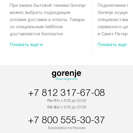
При заказе бытовой техники Gorenje
Подключение бы
можно выбрать подходящие
Gorenje осущест
условия доставки и оплаты. Товары
специалистами 
со специальным лейблом
сервисного цент
доставляются бесплатно
и Санкт-Петербу
по Москве в пределах МКАД
со специальным
Показать ещё
Показать ещё
до подъезда, выезд за МКАД
подключается б
оплачивается дополнительно.
на готовые комм
Товар со статусом в наличии может
мастера за МКА
быть отгружен покупателю
за дополнительн
в течение трех дней. Доставка
коммуникации п
в Санкт-Петербург и другие
наличие установ
+7 812 317-67-08
регионы осуществляется через
подключения к 
транспортную компанию. После
и канализации в
Пн-Пт:
с 8:00 до 22:00
100% предоплаты наша компания
от категории те
Сб-Вс:
с 9:00 до 22:00
бесплатно доставляет заказ
дополнительных 
+7 800 555-30-37
до представительства
определяется со
транспортной компании в городе
который можно 
Бесплатно по России