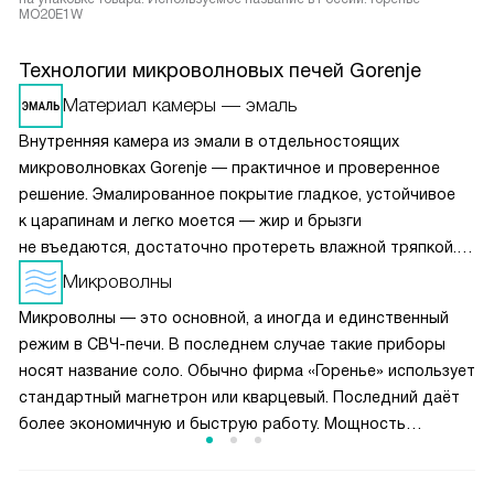
MO20E1W
Технологии микроволновых печей Gorenje
Материал камеры — эмаль
Внутренняя камера из эмали в отдельностоящих
микроволновках Gorenje — практичное и проверенное
решение. Эмалированное покрытие гладкое, устойчивое
к царапинам и легко моется — жир и брызги
не въедаются, достаточно протереть влажной тряпкой.
Устойчиво к перепадам температур, не выгорает
Микроволны
и не желтеет со временем. Хотя уступает нержавейке
Микроволны — это основной, а иногда и единственный
в долговечности при агрессивном уходе, эмаль — более
режим в СВЧ-печи. В последнем случае такие приборы
бюджетный и тихий вариант (не гремит при касании
носят название соло. Обычно фирма «Горенье» использует
посуды). Подходит для повседневного использования,
стандартный магнетрон или кварцевый. Последний даёт
особенно в сочетании с функцией очистки паром
более экономичную и быструю работу. Мощность
AquaClean.
воздействия микроволн можно регулировать, чтобы
контролировать степень нагрева.