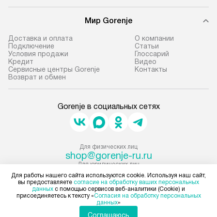
оформлении заказа.
Стандартная уст
Мир Gorenje
В оговоренный день служба
снятие упаковки
доставки доставит упакованный
и транспортиров
Доставка и оплата
О компании
прибор до подъезда. Если
при необходимо
Подключение
Cтатьи
Условия продажи
Глоссарий
требуется переместить прибор
отдельных часте
Кредит
Видео
до двери квартиры или до места
монтируется в у
Сервисные центры Gorenje
Контакты
Возврат и обмен
установки, пожалуйста,
или на заранее 
предварительно согласуйте это
место с проверк
с менеджером. За данную услугу
а затем подключ
Gorenje в социальных сетях
взимается дополнительная плата.
к существующим
Учитывайте габариты прибора, если
Производится пе
они не позволяют пронести чего
и краткая консу
Для физических лиц
через дверной проем,
по эксплуатации
shop@gorenje-ru.ru
то сотрудники транспортной
установку не вх
Для юридических лиц
business@kvalitet.company
службы не могут демонтировать
коммуникаций, 
Для работы нашего сайта используются cookie. Используя наш сайт,
вы предоставляете
согласие на обработку ваших персональных
дверцы, ручки или другие
материалы, нав
данных
с помощью сервисов веб-аналитики (Cookie) и
НАПИСАТЬ РУКОВОДСТВУ
присоединяетесь к тексту «
Согласия на обработку персональных
выступающие элементы, так как
и перевешивание
данных
»
в будущем это может привести
Профессиональ
Соглашаюсь