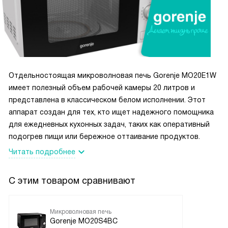
трачу лишнее время на чистку, а могу больше времени
провести с семьей.
Важной особенностью является защитное отключение и
блокировка работы при открытой дверце. Это добавляет
уверенности в безопасности использования, особенно
если в доме есть маленькие дети.
Отдельностоящая микроволновая печь Gorenje MO20E1W
В общем, я очень доволен покупкой! Эта микроволновка
имеет полезный объем рабочей камеры 20 литров и
сделала мою жизнь на кухне намного проще и приятнее!
представлена в классическом белом исполнении. Этот
аппарат создан для тех, кто ищет надежного помощника
для ежедневных кухонных задач, таких как оперативный
подогрев пищи или бережное оттаивание продуктов.
Читать подробнее
С этим товаром сравнивают
Микроволновая печь
Gorenje MO20S4BC