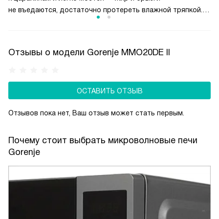
не въедаются, достаточно протереть влажной тряпкой.
Устойчиво к перепадам температур, не выгорает
и не желтеет со временем. Хотя уступает нержавейке
в долговечности при агрессивном уходе, эмаль — более
Отзывы о модели Gorenje MMO20DE II
бюджетный и тихий вариант (не гремит при касании
посуды). Подходит для повседневного использования,
особенно в сочетании с функцией очистки паром
ОСТАВИТЬ ОТЗЫВ
AquaClean.
Отзывов пока нет, Ваш отзыв может стать первым.
Почему стоит выбрать микроволновые печи
Gorenje