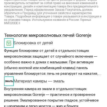
производитель оставляет за собой право на внесение изменений в
конструкцию, дизайн и комплектацию товара без предварительного
уведомления. Перед оформлением Заказа Покупатель должен
обратиться к Продавцу для уточнения свойств и характеристик
Товара. Подробная информация о товаре указывается в инструкции и
на упаковке товара. Используемое название в России: Горенье
MMO20DE II
Технологии микроволновых печей Gorenje
Блокировка от детей
Функция блокировки от детей в отдельностоящих
микроволновках защищает от случайного включения —
особенно важно в домах с малышами. При активации
(обычно кнопкой или комбинацией клавиш) панель
управления блокируется: печь не реагирует на нажатия,
кроме разблокировки. Это предотвращает запуск
Материал камеры — эмаль
устройства без контроля, исключает риск ожогов или
Внутренняя камера из эмали в отдельностоящих
повреждения техники. Блокировка легко снимается —
микроволновках Gorenje — практичное и проверенное
достаточно повторно нажать нужную кнопку.
решение. Эмалированное покрытие гладкое, устойчивое
к царапинам и легко моется — жир и брызги