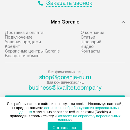
Заказать звонок
условия доставки у менеджера при
«Подключение».
оформлении заказа.
Стандартная уст
Мир Gorenje
В оговоренный день служба
снятие упаковки
доставки доставит упакованный
и транспортиров
Доставка и оплата
О компании
прибор до подъезда. Если
при необходимо
Подключение
Cтатьи
Условия продажи
Глоссарий
требуется переместить прибор
отдельных часте
Кредит
Видео
до двери квартиры или до места
монтируется в у
Сервисные центры Gorenje
Контакты
Возврат и обмен
установки, пожалуйста,
или на заранее 
предварительно согласуйте это
место с проверк
с менеджером. За данную услугу
а затем подключ
Для физических лиц
shop@gorenje-ru.ru
взимается дополнительная плата.
к существующим
Для юридических лиц
Учитывайте габариты прибора, если
Производится пе
business@kvalitet.company
они не позволяют пронести чего
и краткая консу
через дверной проем,
по эксплуатации
НАПИСАТЬ РУКОВОДСТВУ
Для работы нашего сайта используются cookie. Используя наш сайт,
то сотрудники транспортной
установку не вх
вы предоставляете
согласие на обработку ваших персональных
данных
с помощью сервисов веб-аналитики (Cookie) и
службы не могут демонтировать
коммуникаций, 
Политика конфиденциальности
присоединяетесь к тексту «
Согласия на обработку персональных
дверцы, ручки или другие
материалы, нав
данных
»
Условия продажи
выступающие элементы, так как
и перевешивание
Карта сайта
Соглашаюсь