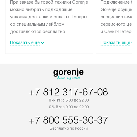
При заказе бытовой техники Gorenje
Подключение бы
можно выбрать подходящие
Gorenje осущест
условия доставки и оплаты. Товары
специалистами 
со специальным лейблом
сервисного цент
доставляются бесплатно
и Санкт-Петербу
по Москве в пределах МКАД
со специальным
Показать ещё
Показать ещё
до подъезда, выезд за МКАД
подключается б
оплачивается дополнительно.
на готовые комм
Товар со статусом в наличии может
мастера за МКА
быть отгружен покупателю
за дополнительн
в течение трех дней. Доставка
коммуникации п
в Санкт-Петербург и другие
наличие установ
+7 812 317-67-08
регионы осуществляется через
подключения к 
транспортную компанию. После
и канализации в
Пн-Пт:
с 8:00 до 22:00
100% предоплаты наша компания
от категории те
Сб-Вс:
с 9:00 до 22:00
бесплатно доставляет заказ
дополнительных 
+7 800 555-30-37
до представительства
определяется со
транспортной компании в городе
который можно 
Бесплатно по России
Москва. Пожалуйста, уточняйте
на нашем сайте 