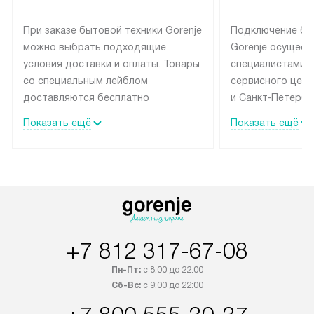
При заказе бытовой техники Gorenje
Подключение бы
можно выбрать подходящие
Gorenje осущест
условия доставки и оплаты. Товары
специалистами 
со специальным лейблом
сервисного цент
доставляются бесплатно
и Санкт-Петербу
по Москве в пределах МКАД
со специальным
Показать ещё
Показать ещё
до подъезда, выезд за МКАД
подключается б
оплачивается дополнительно.
на готовые комм
Товар со статусом в наличии может
мастера за МКА
быть отгружен покупателю
за дополнительн
в течение трех дней. Доставка
коммуникации п
в Санкт-Петербург и другие
наличие установ
регионы осуществляется через
подключения к 
+7 812 317-67-08
транспортную компанию. После
и канализации в
100% предоплаты наша компания
от категории те
Пн-Пт:
с 8:00 до 22:00
бесплатно доставляет заказ
дополнительных 
Сб-Вс:
с 9:00 до 22:00
до представительства
определяется со