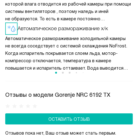
которой влага отводится из рабочей камеры при помощи
системы вентиляторов , поэтому наледь и иней
не образуются. То есть в камере постоянно
поддерживается сухой холод, что может привести
Автоматическое размораживание х/к
к высушиванию продуктов. Поэтому в морозилках
Автоматическое размораживание холодильной камеры
с автоматическим размораживанием рекомендуется мясо
не всегда соседствует с системой охлаждения NoFrost.
и рыбу хранить в упаковке.
Когда испаритель покрывается слоем льда, мотор-
компрессор отключается, температура в камере
повышается и испаритель оттаивает. Вода выводится
через дренажную трубку наружу. Технология не имеет
дополнительных энергозатрат, не увеличивает уровень
шума и удобна в эксплуатации.
Отзывы о модели Gorenje NRC 6192 TX
ОСТАВИТЬ ОТЗЫВ
Отзывов пока нет, Ваш отзыв может стать первым.