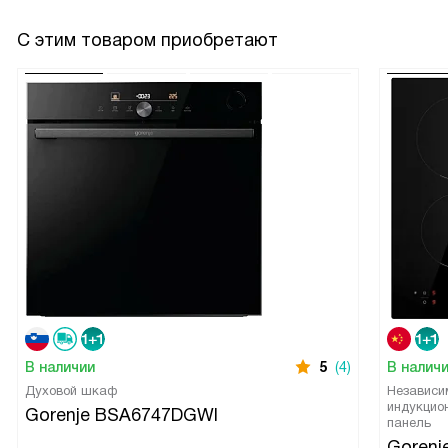
С этим товаром приобретают
В наличии
5
(4)
В налич
Духовой шкаф
Независи
индукцио
Gorenje BSA6747DGWI
панель
Gorenj