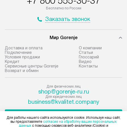
+7 800 555-30-37
транспортной компании в городе
который можно 
Москва. Пожалуйста, уточняйте
на нашем сайте 
Бесплатно по России
условия доставки у менеджера при
«Подключение».
Заказать звонок
оформлении заказа.
Стандартная уст
В оговоренный день служба
снятие упаковки
Мир Gorenje
доставки доставит упакованный
и транспортиров
прибор до подъезда. Если
при необходимо
Доставка и оплата
О компании
Подключение
Cтатьи
требуется переместить прибор
отдельных часте
Условия продажи
Глоссарий
до двери квартиры или до места
монтируется в у
Кредит
Видео
Сервисные центры Gorenje
Контакты
установки, пожалуйста,
или на заранее 
Возврат и обмен
предварительно согласуйте это
место с проверк
с менеджером. За данную услугу
а затем подключ
Для физических лиц
взимается дополнительная плата.
к существующим
shop@gorenje-ru.ru
Учитывайте габариты прибора, если
Производится пе
Для юридических лиц
они не позволяют пронести чего
и краткая консу
business@kvalitet.company
через дверной проем,
по эксплуатации
то сотрудники транспортной
установку не вх
НАПИСАТЬ РУКОВОДСТВУ
Для работы нашего сайта используются cookie. Используя наш сайт,
службы не могут демонтировать
коммуникаций, 
вы предоставляете
согласие на обработку ваших персональных
данных
с помощью сервисов веб-аналитики (Cookie) и