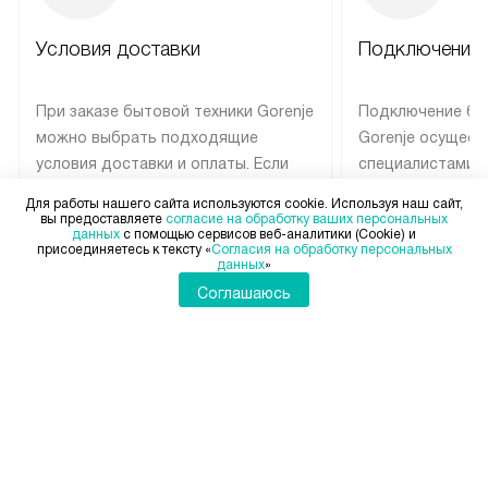
Условия доставки
Подключение 
При заказе бытовой техники Gorenje
Подключение бы
можно выбрать подходящие
Gorenje осущест
условия доставки и оплаты. Если
специалистами 
товар в наличии, он может быть
сервисного цент
Для работы нашего сайта используются cookie. Используя наш сайт,
отгружен покупателю в течение
Профессиональн
вы предоставляете
согласие на обработку ваших персональных
данных
с помощью сервисов веб-аналитики (Cookie) и
трех дней. Техника со специальным
гарантия долгой
присоединяетесь к тексту «
Согласия на обработку персональных
Показать ещё
Показать ещё
данных
»
лейблом доставляется бесплатно
эксплуатации те
Соглашаюсь
по Москве и Санкт-Петербургу.
мастера за МКА
Выезд за МКАД и КАД
дополнительную 
оплачивается дополнительно.
Возможна доставка товаров по
России.
+7 812 317-67-08
Пн-Пт:
с 8:00 до 22:00
Сб-Вс:
с 9:00 до 22:00