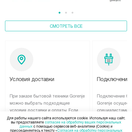
СМОТРЕТЬ ВСЕ
Условия доставки
Подключение 
При заказе бытовой техники Gorenje
Подключение бы
можно выбрать подходящие
Gorenje осущест
условия доставки и оплаты. Если
специалистами 
товар в наличии, он может быть
сервисного цент
Для работы нашего сайта используются cookie. Используя наш сайт,
вы предоставляете
согласие на обработку ваших персональных
отгружен покупателю в течение
Профессиональн
данных
с помощью сервисов веб-аналитики (Cookie) и
присоединяетесь к тексту «
Согласия на обработку персональных
трех дней. Техника со специальным
гарантия долгой