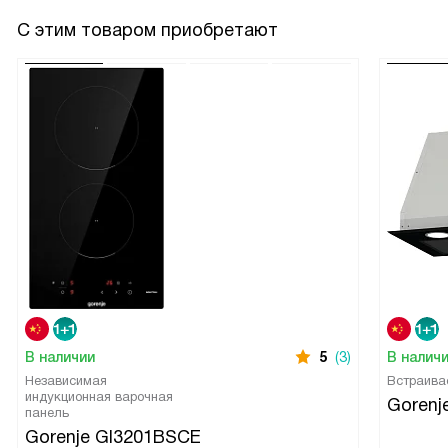
С этим товаром приобретают
В наличии
5
(3)
В налич
Независимая
Встраива
индукционная варочная
Gorenj
панель
Gorenje GI3201BSCE