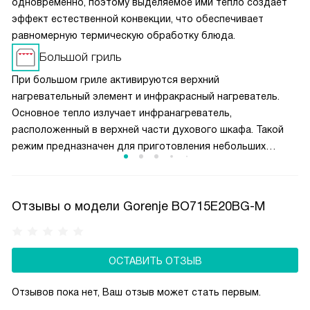
одновременно, поэтому выделяемое ими тепло создает
эффект естественной конвекции, что обеспечивает
равномерную термическую обработку блюда.
Большой гриль
При большом гриле активируются верхний
нагревательный элемент и инфракрасный нагреватель.
Основное тепло излучает инфранагреватель,
расположенный в верхней части духового шкафа. Такой
режим предназначен для приготовления небольших
кусков мяса, например, стейков, шницелей, колбасок,
а также для запекания бутербродов и тостов.
Отзывы о модели Gorenje BO715E20BG-M
ОСТАВИТЬ ОТЗЫВ
Отзывов пока нет, Ваш отзыв может стать первым.