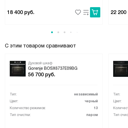
18 400
руб.
22 200
С этим товаром сравнивают
Духовой шкаф
Gorenje BOSX6737E09BG
56 700
руб.
Тип:
независимый
Тип:
Цвет:
черный
Цвет:
Количество режимов:
13
Количес
Тип очистки:
паром
Тип очис