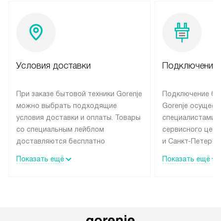
Условия доставки
Подключение 
При заказе бытовой техники Gorenje
Подключение бы
можно выбрать подходящие
Gorenje осущест
условия доставки и оплаты. Товары
специалистами 
со специальным лейблом
сервисного цент
доставляются бесплатно
и Санкт-Петербу
по Москве в пределах МКАД
со специальным
Показать ещё
Показать ещё
до подъезда, выезд за МКАД
подключается б
оплачивается дополнительно.
на готовые комм
Товар со статусом в наличии может
мастера за МКА
быть отгружен покупателю
за дополнительн
в течение трех дней. Доставка
коммуникации п