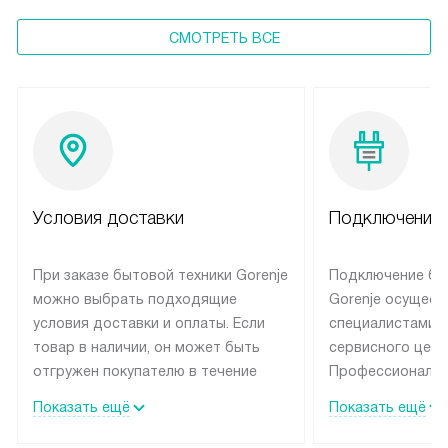
СМОТРЕТЬ ВСЕ
Условия доставки
Подключение 
При заказе бытовой техники Gorenje
Подключение бы
можно выбрать подходящие
Gorenje осущест
условия доставки и оплаты. Если
специалистами 
товар в наличии, он может быть
сервисного цент
отгружен покупателю в течение
Профессиональн
трех дней. Техника со специальным
гарантия долгой
Показать ещё
Показать ещё
лейблом доставляется бесплатно
эксплуатации те
по Москве и Санкт-Петербургу.
мастера за МКА