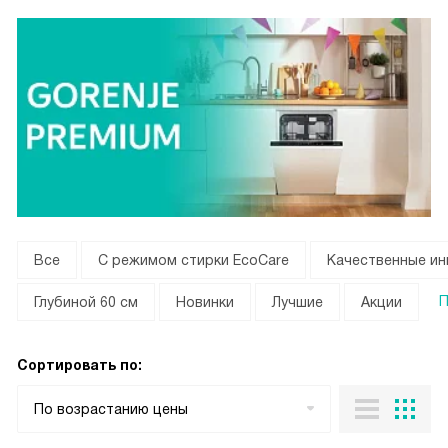
Все
С режимом стирки EcoCare
Качественные и
П
Глубиной 60 см
Новинки
Лучшие
Акции
Сортировать по:
По возрастанию цены